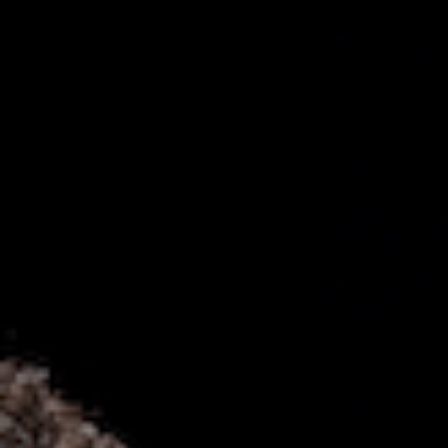
Off Festival
Praktische informationen
Junges Publikum
Schulprogramm
Presse / Pro
DE
EN
FR