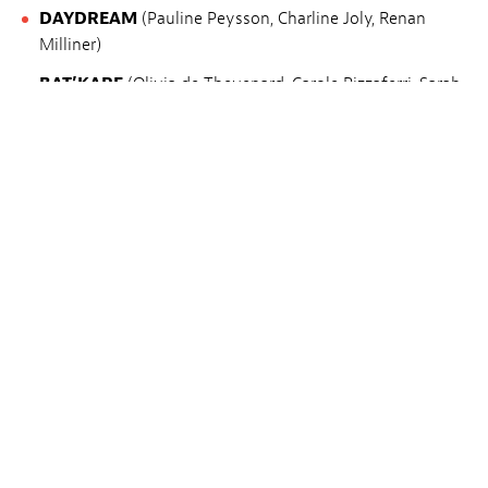
DAYDREAM
(Pauline Peysson, Charline Joly, Renan
Milliner)
BAT’KARE
(Olivia de Thevenard, Carole Pizzaferri, Sarah
Simon)
BINMAN
(Mylène Cominotti, Barbara Fisinger Skorjanc,
Alain Vu)
VILLAJOIE
(Camille Cabanis, Lora Hristova, Philippe
Steinkamp)
ROBOTZILLAS
(Léa Buffard)
GAMBOL
(Snejana Granatkina)
SON FOR FATHER
(Leane Sanka, Cassandre Tihon,
Leonardo Monticelli Rodriguez, Emie Aulenbacher, Dylan
Rodrigues Cardoso)
Ein Filmkonzert, das im Rahmen des von der ASSITEJ
organisierten Welttages der Kinder- und