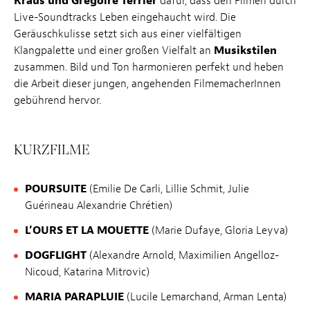
Kraus und Grégoire Terrier
dafür, dass den Filmen durch
Live-Soundtracks Leben eingehaucht wird. Die
Geräuschkulisse setzt sich aus einer vielfältigen
Klangpalette und einer großen Vielfalt an
Musikstilen
zusammen. Bild und Ton harmonieren perfekt und heben
die Arbeit dieser jungen, angehenden FilmemacherInnen
gebührend hervor.
KURZFILME
POURSUITE
(Emilie De Carli, Lillie Schmit, Julie
Guérineau Alexandrie Chrétien)
L’OURS ET LA MOUETTE
(Marie Dufaye, Gloria Leyva)
DOGFLIGHT
(Alexandre Arnold, Maximilien Angelloz-
Nicoud, Katarina Mitrovic)
MARIA PARAPLUIE
(Lucile Lemarchand, Arman Lenta)