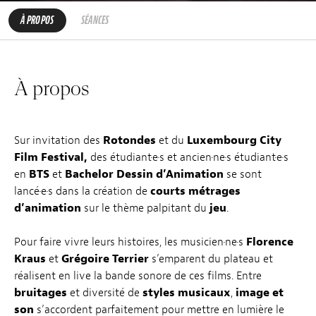
À PROPOS
SÉANCES
À propos
Sur invitation des
Rotondes
et du
Luxembourg City
Film Festival,
des étudiant·e·s et ancien·ne·s étudiant·e·s
en
BTS
et
Bachelor Dessin d’Animation
se sont
lancé·e·s dans la création de
courts métrages
d’animation
sur le thème palpitant du
jeu
.
Pour faire vivre leurs histoires, les musicien·ne·s
Florence
Kraus
et
Grégoire Terrier
s’emparent du plateau et
réalisent en live la bande sonore de ces films. Entre
bruitages
et diversité de
styles
musicaux
,
image et
son
s’accordent parfaitement pour mettre en lumière le