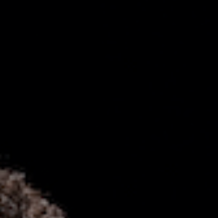
Hors-Festival
Infos pratiques
Jeune Public
Scolaire
Presse / Pro
FR
EN
DE