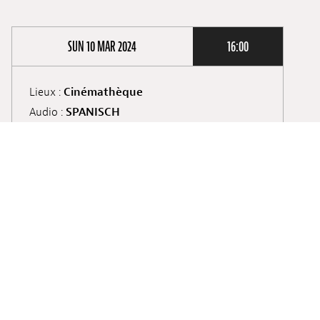
SUN 10 MAR 2024
16:00
Lieux :
Cinémathèque
Audio :
SPANISCH
Untertitel :
ENGLISCH
Screening :
1st Screening
Ticket kaufen