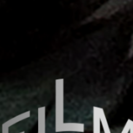
Off Festival
Praktische informationen
Junges Publikum
Schulprogramm
Presse / Pro
DE
EN
FR