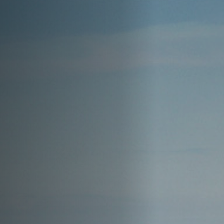
Off Festival
Praktische informationen
Junges Publikum
Schulprogramm
Presse / Pro
DE
EN
FR