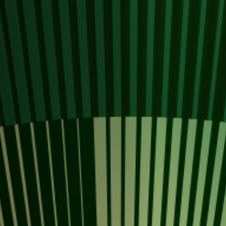
Off Festival
Praktische informationen
Junges Publikum
Schulprogramm
Presse / Pro
DE
EN
FR