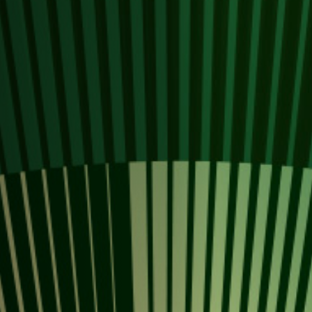
Hors-Festival
Infos pratiques
Jeune Public
Scolaire
Presse / Pro
FR
EN
DE