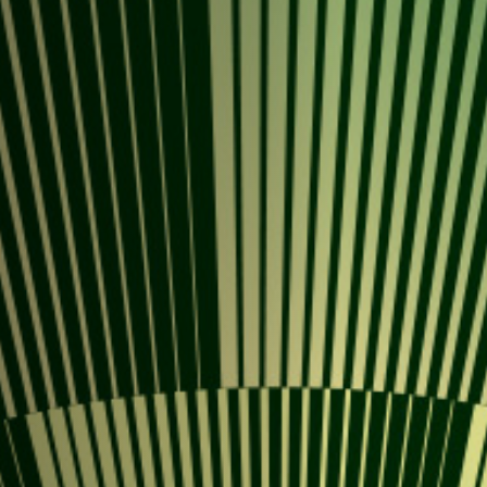
Emplois
Soumissions
Archives
Publications