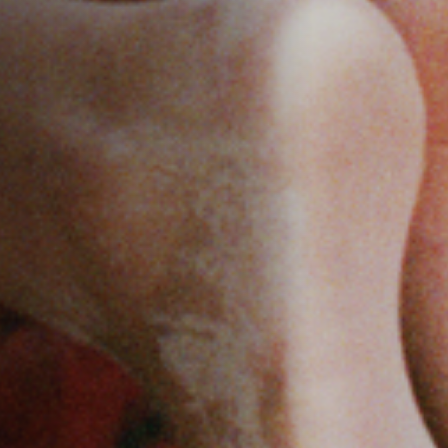
Emplois
Soumissions
Archives
Publications