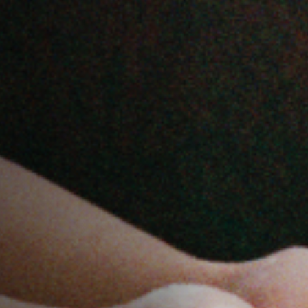
Hors-Festival
Infos pratiques
Jeune Public
Scolaire
Presse / Pro
FR
EN
DE