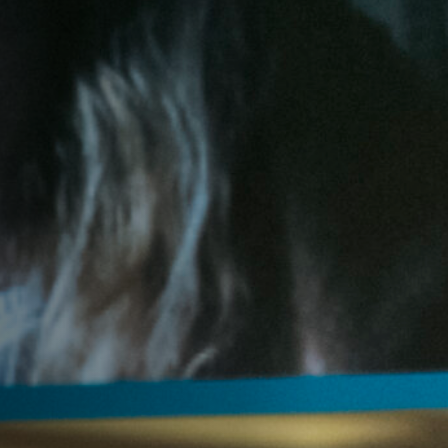
Hors-Festival
Infos pratiques
Jeune Public
Scolaire
Presse / Pro
FR
EN
DE