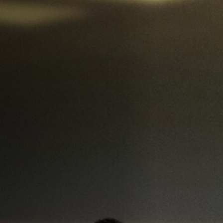
Emplois
Soumissions
Archives
Publications