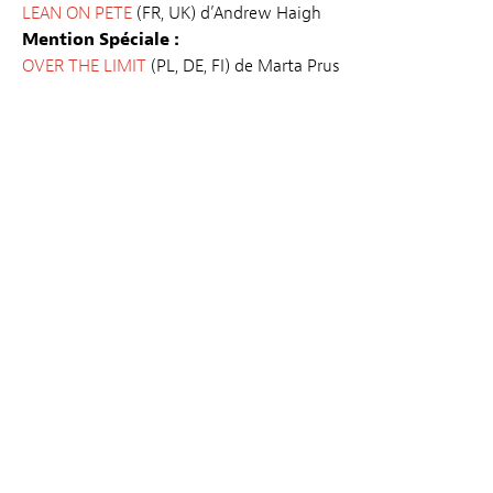
LEAN ON PETE
(FR, UK) d’Andrew Haigh
Mention Spéciale :
OVER THE LIMIT
(PL, DE, FI) de Marta Prus
PRIX DU JURY ENFANTS
CLOUDBOY
(BE, SE, NO, NL) de Meikeminne Clinckspoor
COUP DE CŒUR DES ENFANTS
LUIS ET LES ALIENS
(DE, LU, DK) de Christoph Lauenstein et
Wolfgang Lauenstein
CATALOGUE 2018