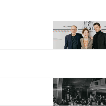
s 2024
Films 2024
Films 20
vités 2024
Invités 2024
Invi
vénements
Événements
Év
es photos 2024
Galeries phot