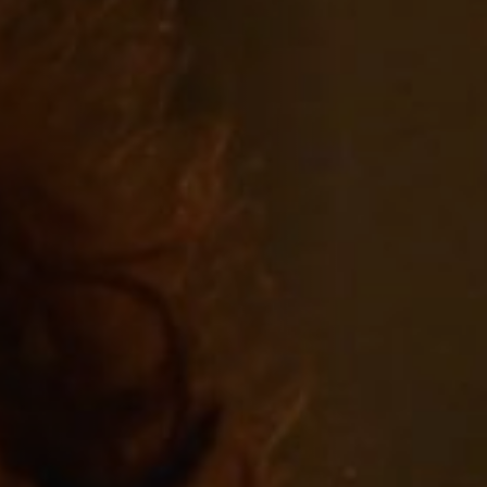
Off Festival
Praktische informationen
Junges Publikum
Schulprogramm
Presse / Pro
DE
EN
FR