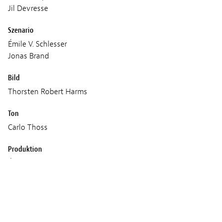
Jil Devresse
Szenario
Émile V. Schlesser
Jonas Brand
Bild
Thorsten Robert Harms
Ton
Carlo Thoss
Produktion
Émile V. Schlesser
Fabien Colas