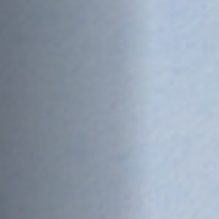
Off Festival
Praktische informationen
Junges Publikum
Schulprogramm
Presse / Pro
DE
EN
FR