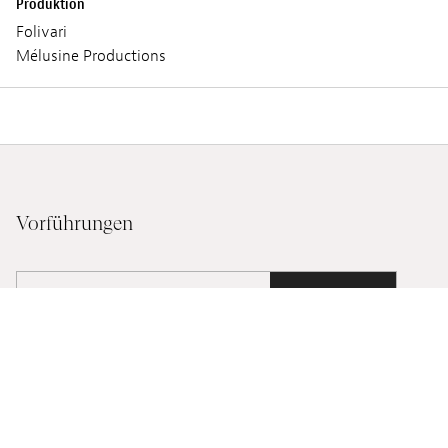
Produktion
Folivari
Mélusine Productions
Vorführungen
SAMSTAG 04 MÄRZ 2023
14:00
TALENT PRÉSENT •
Lieux :
Ciné Utopia
Audio :
LUXEMBURGISCH
Untertitel :
Screening :
Public Screening