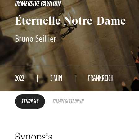
IMMERSIVE PAVILION
Éternelle Notre-Dame
Bruno Seillier
2022
5 MIN
FRANKREICH
SYNOPSIS
FILMREGISSEUR:IN
Synopsis