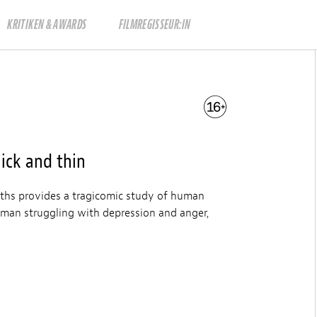
KRITIKEN & AWARDS
FILMREGISSEUR:IN
hick and thin
ths provides a tragicomic study of human
oman struggling with depression and anger,