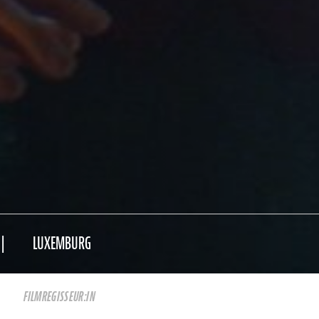
LUXEMBURG
FILMREGISSEUR:IN