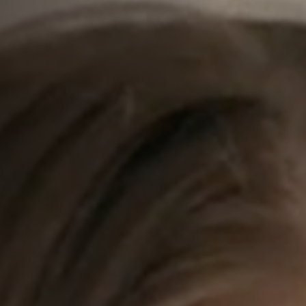
Off Festival
Praktische informationen
Junges Publikum
Schulprogramm
Presse / Pro
DE
EN
FR