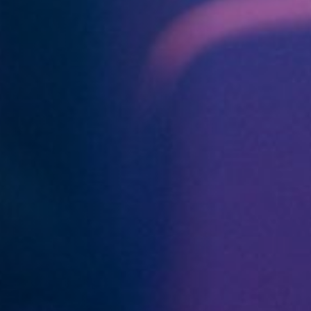
Off Festival
Praktische informationen
Junges Publikum
Schulprogramm
Presse / Pro
DE
EN
FR