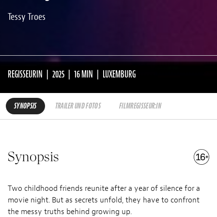
Tessy Troes
REGISSEURIN
2025
16 MIN
LUXEMBURG
SYNOPSIS
TRAILER UND FOTOS
FILMREGISSEUR:IN
Synopsis
Two childhood friends reunite after a year of silence for a
movie night. But as secrets unfold, they have to confront
the messy truths behind growing up.