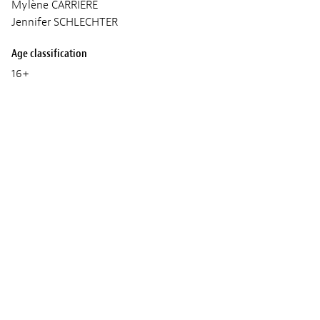
Mylène CARRIERE
Jennifer SCHLECHTER
Age classification
16+
Trailer und Fotos
© CENTRE NATIONAL DE L’AUDIOVISUEL - CNA
© 