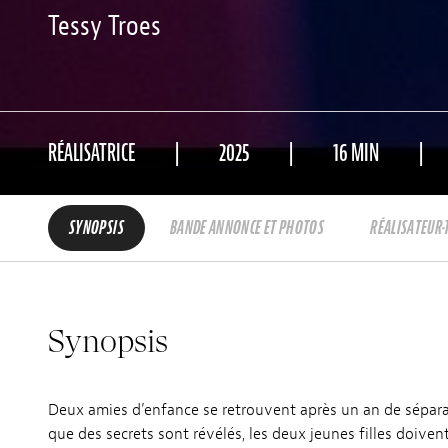
Tessy Troes
RÉALISATRICE
2025
16 MIN
SYNOPSIS
BANDE ANNONCE ET PHOTOS
RÉALISATEUR·
Synopsis
Deux amies d’enfance se retrouvent après un an de sépara
que des secrets sont révélés, les deux jeunes filles doiven