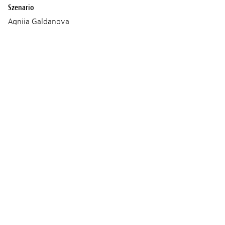
Szenario
Agniia Galdanova
Produktion
Doc Society
Inmaat Productions
Sundance Institute
Vorführungen
MONTAG 04 MÄRZ 2024
16:00