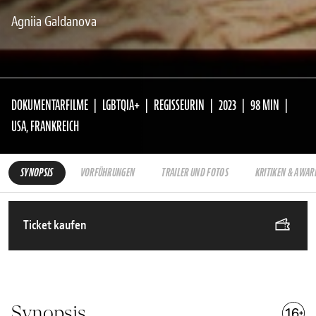
Agniia Galdanova
DOKUMENTARFILME
LGBTQIA+
REGISSEURIN
2023
98 MIN
USA, FRANKREICH
SYNOPSIS
VORFÜHRUNGEN
TRAILER UND FOTOS
KRITIKEN & AWAR
Ticket kaufen
Synopsis