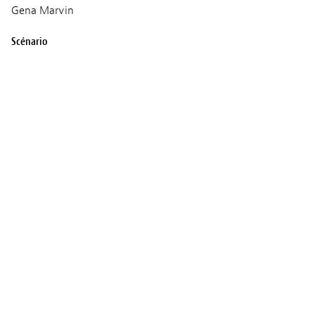
Gena Marvin
Scénario
Agniia Galdanova
Production
Doc Society
Inmaat Productions
Sundance Institute
Séances