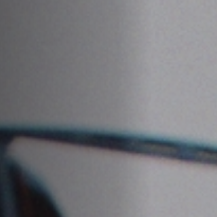
Hors-Festival
Infos pratiques
Jeune Public
Scolaire
Presse / Pro
FR
EN
DE