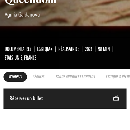
Agniia Galdanova
DOCUMENTAIRES
LGBTQIA+
RÉALISATRICE
2023
98 MIN
ÉTATS-UNIS, FRANCE
SYNOPSIS
SÉANCES
BANDE ANNONCE ET PHOTOS
CRITIQUE & RÉC
Réserver un billet