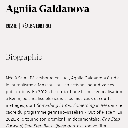
Agniia Galdanova
Hors-Festival
RUSSIE
RÉALISATEUR.TRICE
Infos pratiques
Biographie
Jeune Public
Scolaire
Née à Saint-Pétersbourg en 1987, Agniia Galdanova étudie
le journalisme à Moscou tout en écrivant pour diverses
publications. En 2012, elle obtient une licence en réalisation
Presse / Pro
à Berlin, puis réalise plusieurs clips musicaux et courts-
métrages, dont
Something in You, Something in Me
dans le
cadre du programme germano-israélien « Out of Place ». En
FR
EN
DE
2020, elle tourne son premier film documentaire,
One Step
Forward, One Step Back
.
Queendom
est son 2e film