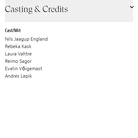
Casting & Credits
Cast/Mit
Nils Jaagup England
Rebeka Kask
Laura Vahtre
Reimo Sagor
Evelin Võigemast
Andres Lepik
Szenario
Aidi Vallik
Bild
Elen Lotman
Ton