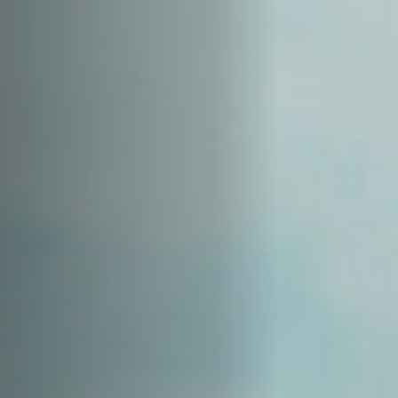
Off Festival
Praktische informationen
Junges Publikum
Schulprogramm
Presse / Pro
DE
EN
FR