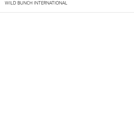
WILD BUNCH INTERNATIONAL
Vorführungen
DIENSTAG 05 MÄRZ 2024
16:00
Lieux :
Ciné Utopia
Audio :
FRANZÖSISCH
Untertitel :
NIEDERLÄNDISCH
Screening :
Public Screening