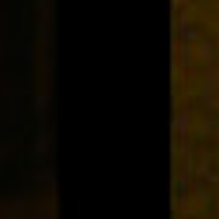
Off Festival
Praktische informationen
Junges Publikum
Schulprogramm
Presse / Pro
DE
EN
FR