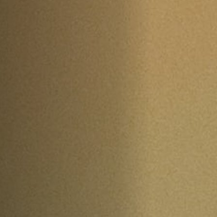
Off Festival
Praktische informationen
Junges Publikum
Schulprogramm
Presse / Pro
DE
EN
FR