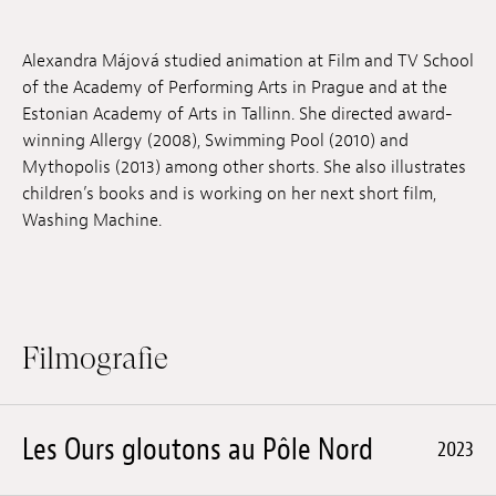
Anstellung
Alexandra Májová studied animation at Film and TV School
Einreichungen
of the Academy of Performing Arts in Prague and at the
Estonian Academy of Arts in Tallinn. She directed award-
Archives
winning Allergy (2008), Swimming Pool (2010) and
Mythopolis (2013) among other shorts. She also illustrates
Herunterladen
children’s books and is working on her next short film,
Washing Machine.
Filmografie
Les Ours gloutons au Pôle Nord
2023