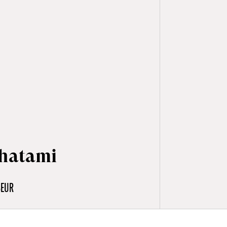
Khatami
SEUR