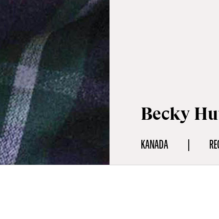
Becky Hu
KANADA
RE
fie