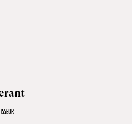
serant
GISSEUR