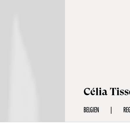
Célia Tis
BELGIEN
RE