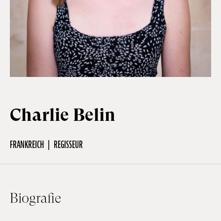
Off Festival
Praktische informationen
Junges Publikum
Charlie Belin
Schulprogramm
FRANKREICH
REGISSEUR
Presse / Pro
Biografie
DE
EN
FR