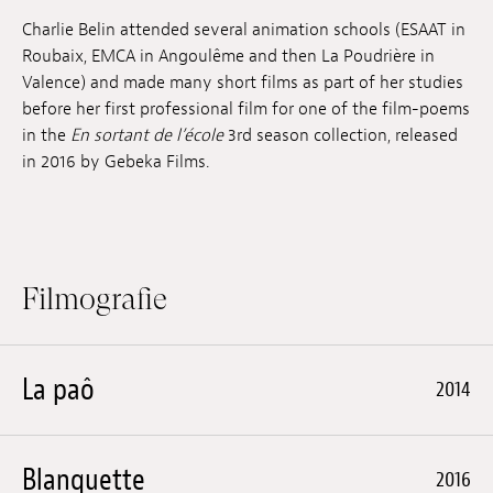
Anstellung
Charlie Belin attended several animation schools (ESAAT in
Roubaix, EMCA in Angoulême and then La Poudrière in
Einreichungen
Valence) and made many short films as part of her studies
before her first professional film for one of the film-poems
Archives
in the
En sortant de l’école
3rd season collection, released
in 2016 by Gebeka Films.
Herunterladen
Filmografie
La paô
2014
Blanquette
2016