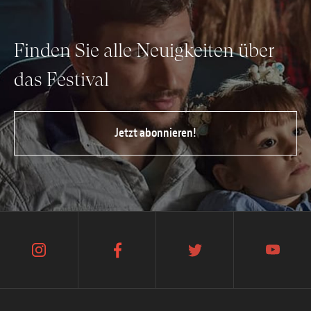
Finden Sie alle Neuigkeiten über
das Festival
Jetzt abonnieren!
instagram
facebook
twitter
youtube