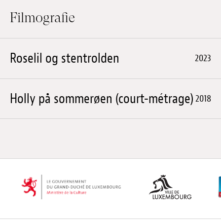
Anstellung
Filmografie
Einreichungen
Roselil og stentrolden
Archives
2023
Herunterladen
Holly på sommerøen (court-métrage)
2018