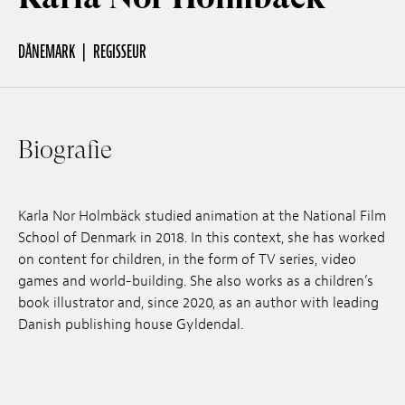
DÄNEMARK
REGISSEUR
Off Festival
Praktische informationen
Biografie
Junges Publikum
Karla Nor Holmbäck studied animation at the National Film
School of Denmark in 2018. In this context, she has worked
Schulprogramm
on content for children, in the form of TV series, video
games and world-building. She also works as a children’s
book illustrator and, since 2020, as an author with leading
Presse / Pro
Danish publishing house Gyldendal.
DE
EN
FR