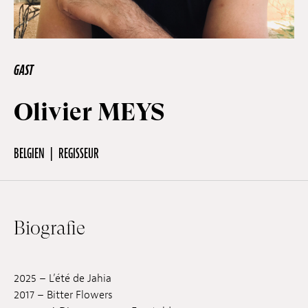
Off Festival
GAST
Praktische informationen
Olivier MEYS
Junges Publikum
BELGIEN
REGISSEUR
Schulprogramm
Biografie
Presse / Pro
2025 – L’été de Jahia
DE
EN
FR
2017 – Bitter Flowers