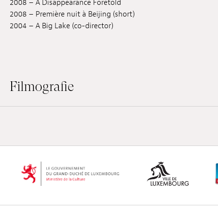
2008 – A Disappearance Foretold
Anstellung
2008 – Première nuit à Beijing (short)
2004 – A Big Lake (co-director)
Einreichungen
Archives
Herunterladen
Filmografie