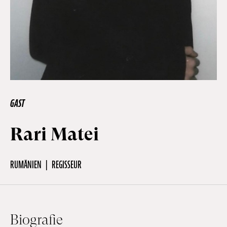
Off Festival
Praktische informationen
Junges Publikum
GAST
Rari Matei
Schulprogramm
RUMÄNIEN
REGISSEUR
Presse / Pro
DE
EN
FR
Biografie