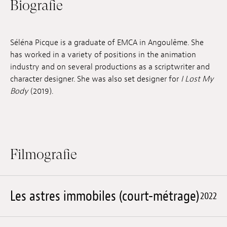
Biografie
Anstellung
Einreichungen
Séléna Picque is a graduate of EMCA in Angoulême. She
has worked in a variety of positions in the animation
Archives
industry and on several productions as a scriptwriter and
character designer. She was also set designer for
I Lost My
Herunterladen
Body
(2019).
Filmografie
Les astres immobiles (court-métrage)
2022