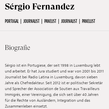
Sérgio Fernandez
Off Festival
PORTUGAL
JOURNALIST
PANELIST
JOURNALIST
PANELLIST
Praktische informationen
Biografie
Junges Publikum
Schulprogramm
Sérgio ist ein Portugiese, der seit 1998 in Luxemburg lebt
und arbeitet. Er hat Jura studiert und war von 2001 bis 2011
Journalist bei Radio Latina in Luxemburg, davon sieben
Presse / Pro
Jahre als Chefredakteur. Seit 2012 ist er politischer Sekretär
und Sprecher der Association de Soutien aux Travailleurs
Immigrés, einer Vereinigung, die sich seit über 40 Jahren
DE
EN
FR
für die Rechte von Ausländern, Integration und das
Zusammenleben einsetzt.