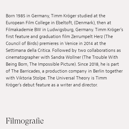
Anstellung
Born 1985 in Germany, Timm Kröger studied at the
Einreichungen
European Film College in Ebeltoft, (Denmark), then at
Filmakademie BW in Ludwigsburg, Germany. Timm Kröger’s
Archives
first feature and graduation film Zerrumpelt Herz (The
Council of Birds) premieres in Venice in 2014 at the
Herunterladen
Settimana della Critica. Followed by two collaborations as
cinematographer with Sandra Wollner (The Trouble With
Being Born, The Impossible Picture). Since 2018, he is part
of The Barricades, a production company in Berlin together
with Viktoria Stolpe. The Universal Theory is Timm
Kröger’s debut feature as a writer and director.
Filmografie