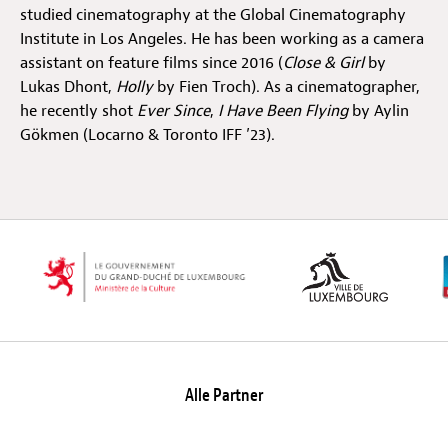
studied cinematography at the Global Cinematography
Institute in Los Angeles. He has been working as a camera
Off Festival
assistant on feature films since 2016 (
Close & Girl
by
Lukas Dhont,
Holly
by Fien Troch). As a cinematographer,
he recently shot
Ever Since
,
I Have Been Flying
by Aylin
Praktische informationen
Gökmen (Locarno & Toronto IFF ’23).
Junges Publikum
Schulprogramm
Presse / Pro
Alle Partner
DE
EN
FR