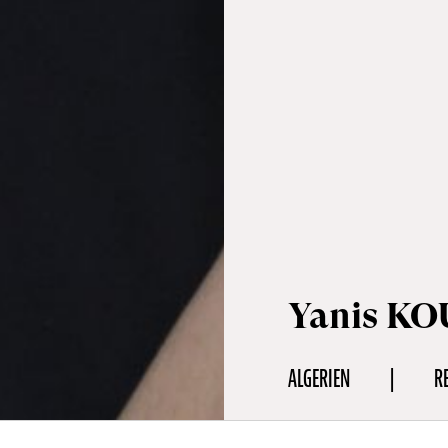
Yanis K
ALGERIEN
R