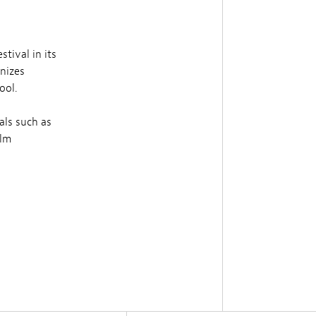
tival in its
gnizes
ool.
als such as
ilm