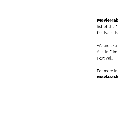
MovieMak
list of the 
festivals t
We are extr
Austin Film
Festival…
For more in
MovieMake