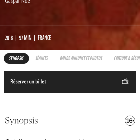
Gaspar Noé
2018
97 MIN
FRANCE
SYNOPSIS
SÉANCES
BANDE ANNONCE ET PHOTOS
CRITIQUE & RÉC
Réserver un billet
Synopsis