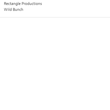
Rectangle Productions
Wild Bunch
Séances
MARDI 05 MARS 2024
14:00
Lieux :
Cinémathèque @Théâtre des Capucins
Audio :
FRANÇAIS
Sous-titres :
NÉERLANDAIS
Séance :
Public Screening