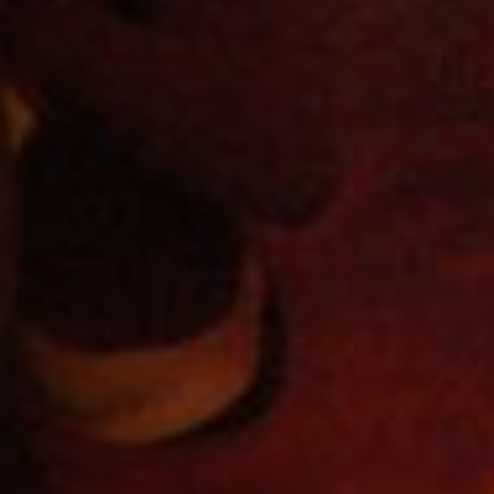
Hors-Festival
Infos pratiques
Jeune Public
Scolaire
Presse / Pro
FR
EN
DE