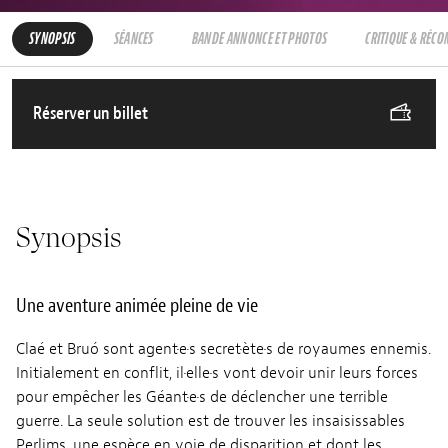
SYNOPSIS
SÉANCES
BANDE ANNONCE ET PHOTOS
CRITIQUE & RÉC
Réserver un billet
Synopsis
Une aventure animée pleine de vie
Claé et Bruó sont agent·e·s secret·ète·s de royaumes ennemis.
Initialement en conflit, il·elle·s vont devoir unir leurs forces
pour empêcher les Géant·e·s de déclencher une terrible
guerre. La seule solution est de trouver les insaisissables
Perlims, une espèce en voie de disparition et dont les