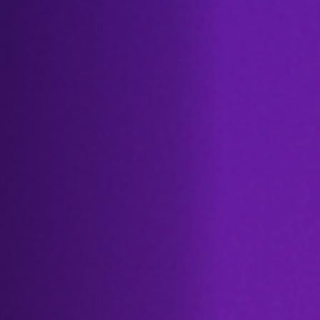
Hors-Festival
Infos pratiques
Jeune Public
Scolaire
Presse / Pro
FR
EN
DE