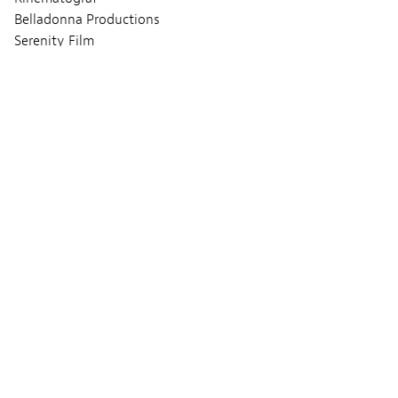
Belladonna Productions
Serenity Film
Wega Film
Séances
VENDREDI 07 MARS 2025
16:00
Lieux :
Ciné Utopia
Audio :
ANGLAIS
Sous-titres :
FRANÇAIS