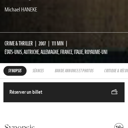
Michael HANEKE
CRIME & THRILLER
2007
111 MIN
ÉTATS-UNIS, AUTRICHE, ALLEMAGNE, FRANCE, ITALIE, ROYAUME-UNI
SYNOPSIS
SÉANCES
BANDE ANNONCE ET PHOTOS
CRITIQUE & RÉC
Réserver un billet
Synopsis