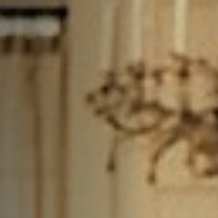
Hors-Festival
Infos pratiques
Jeune Public
Scolaire
Presse / Pro
FR
EN
DE