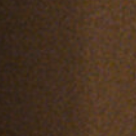
Hors-Festival
Infos pratiques
Jeune Public
Scolaire
Presse / Pro
FR
EN
DE