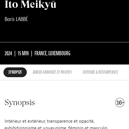
Ito Meikyū
Boris LABBÉ
2024
15 MIN
FRANCE, LUXEMBOURG
SYNOPSIS
BANDE ANNONCE ET PHOTOS
CRITIQUE & RÉCOMPENSES
Synopsis
Intérieur et extérieur, transparence et opacité,
exhibitionnisme et voyeurisme, féminin et masculin _