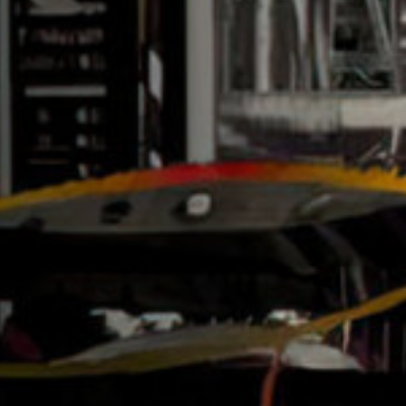
Emplois
Soumissions
Archives
Publications