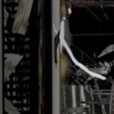
Hors-Festival
Infos pratiques
Jeune Public
Scolaire
Presse / Pro
FR
EN
DE