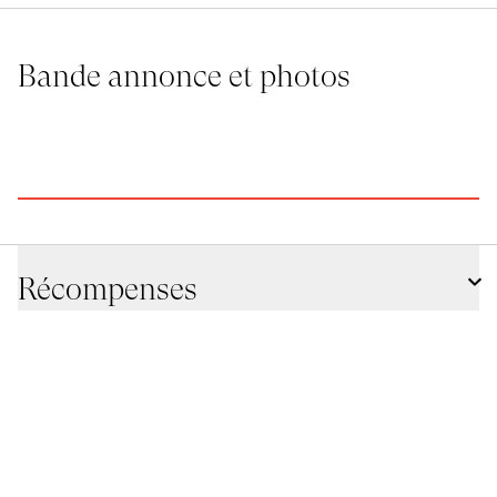
Bande annonce et photos
Récompenses
Venice Immersive Grand Prize,
Biennale di Venezia,
2024,
IT
Official Selection,
ART*VR Festival ,
2024,
CZ