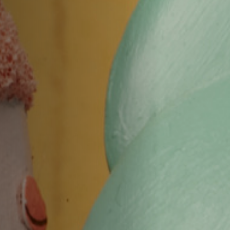
Hors-Festival
Infos pratiques
Jeune Public
Scolaire
Presse / Pro
FR
EN
DE