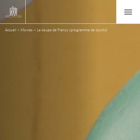
Aller au contenu principal
Open/Close
Lux Film Festival
Accueil
–
Movies
–
La soupe de Franzy (programme de courts)
Rechercher
Agenda
Billetterie
Édition 2026
Festival