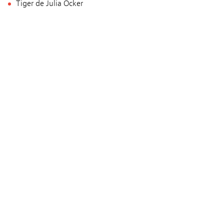
Tiger de Julia Ocker
La soupe de Franzy de Ana Chubinidze
Casting & Crédits
Scénario
Camille (TIGER)
TEST
Image
Gloria (T-REX)