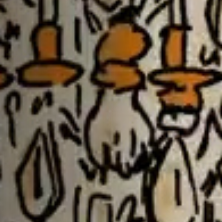
Hors-Festival
Infos pratiques
Jeune Public
Scolaire
Presse / Pro
FR
EN
DE