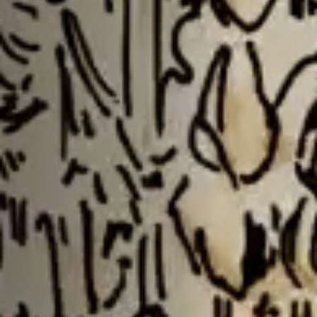
Emplois
Soumissions
Archives
Publications