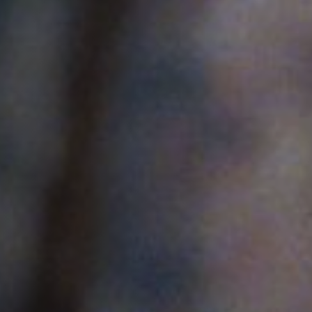
Hors-Festival
Infos pratiques
Jeune Public
Scolaire
Presse / Pro
FR
EN
DE