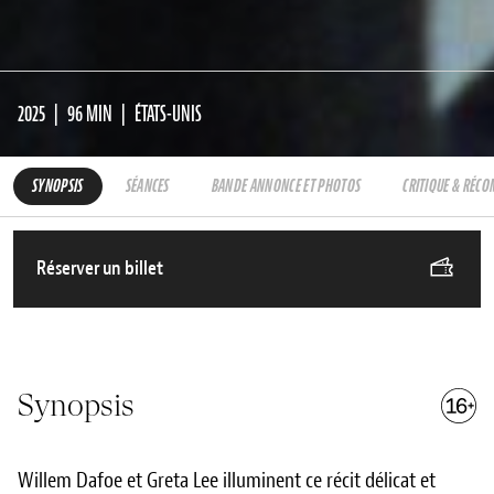
2025
96 MIN
ÉTATS-UNIS
SYNOPSIS
SÉANCES
BANDE ANNONCE ET PHOTOS
CRITIQUE & RÉC
Réserver un billet
Synopsis
Willem Dafoe et Greta Lee illuminent ce récit délicat et