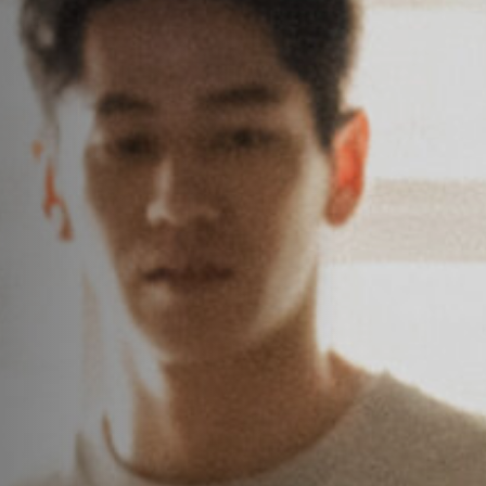
Hors-Festival
Infos pratiques
Jeune Public
Scolaire
Presse / Pro
FR
EN
DE