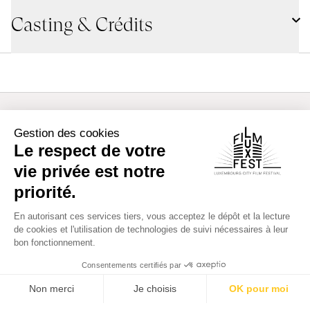
Casting & Crédits
Cast/Avec
Fumino KIMURA
Kento NAGAYAMA
Atom SUNADA
Séances
Scénario
Kôji Fukada
VENDREDI 10 MARS 2023
16:00
Lieux :
Cinémathèque @Théâtre des Capucins
Audio :
JAPONAIS
Sous-titres :
FRANÇAIS, NÉERLANDAIS
Séance :
Public Screening