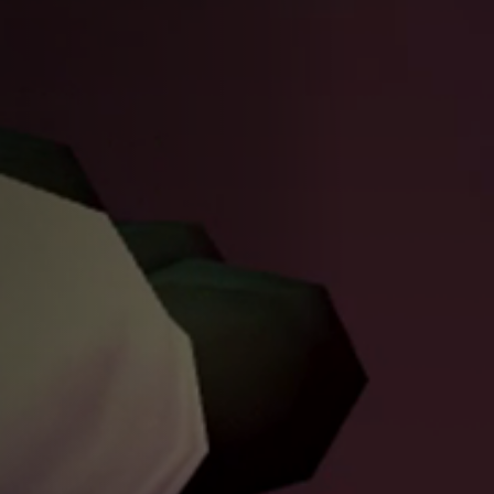
Hors-Festival
Infos pratiques
Jeune Public
Scolaire
Presse / Pro
FR
EN
DE