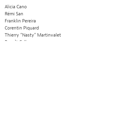
Alicia Cano
Rémi San
Franklin Pereira
Corentin Piquard
Thierry “Nasty” Martinvalet
Benoìt Callens
Scénario
Kim El Ouardi
Nora Wagner
Image
Kim El Ouardi
Nora Wagner
Son
Utku Baydarlioglu
Ken Rischard