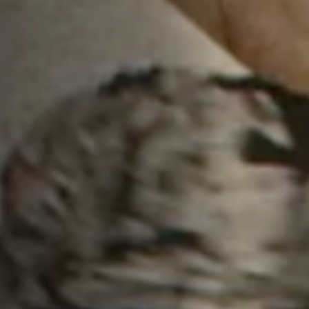
Hors-Festival
Infos pratiques
Jeune Public
Scolaire
Presse / Pro
FR
EN
DE