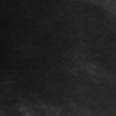
Emplois
Soumissions
Archives
Publications