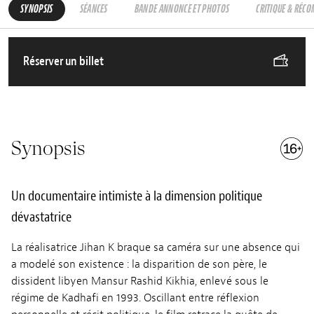
SYNOPSIS
SÉANCES
BANDE ANNONCE ET PHOTOS
CRITIQUE & RÉC
Réserver un billet
Synopsis
Un documentaire intimiste à la dimension politique
dévastatrice
La réalisatrice Jihan K braque sa caméra sur une absence qui
a modelé son existence : la disparition de son père, le
dissident libyen Mansur Rashid Kikhia, enlevé sous le
régime de Kadhafi en 1993. Oscillant entre réflexion