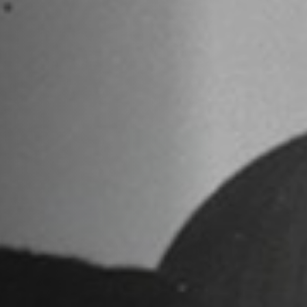
Hors-Festival
Infos pratiques
Jeune Public
Scolaire
Presse / Pro
FR
EN
DE